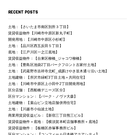
RECENT POSTS
土地：【さいたま市南区別所３丁目】
賃貸収益物件【川崎市中原区新丸子町】
開発用地：【川崎市中原区小杉町】
土地：【品川区西五反田５丁目】
底地：【江戸川区一之江底地】
賃貸収益物件：【台東区柳橋_ジャコワ柳橋】
土地：【豊島区池袋2丁目パークフロント古家付土地】
土地：【武蔵野市吉祥寺北町_成蹊けやき並木通り沿い土地】
土地建物：【所沢市緑町3丁目土地＋共同住宅】
土地：【川崎市中原区上小田中2丁目開発用地】
区分店舗：【西船橋デニーズ区分】
区分マンション：【パーク・ノヴァ大森】
土地建物：【葉山ピン立地店舗併用住宅】
土地：【川越市小仙波土地】
商業用賃貸収益ビル：【新宿三丁目熊三ビル】
賃貸収益物件＋底地：【横須賀本町店舗事務所＋底地】
賃貸収益物件：【板橋区赤塚事務所ビル】
区分マンション：【コンフィール日本橋アクアシティ】