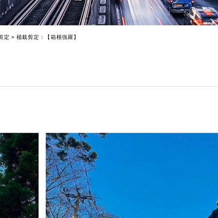
剪定
>
植栽剪定：【箱根強羅】