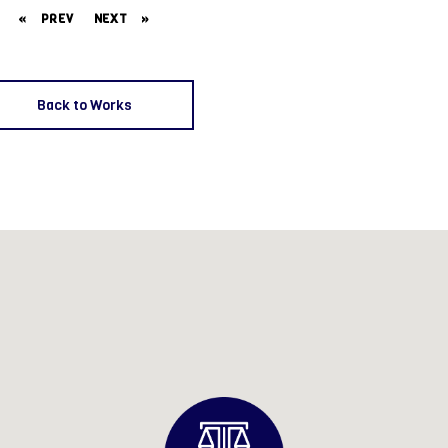
«
PREV
NEXT
»
Back to Works