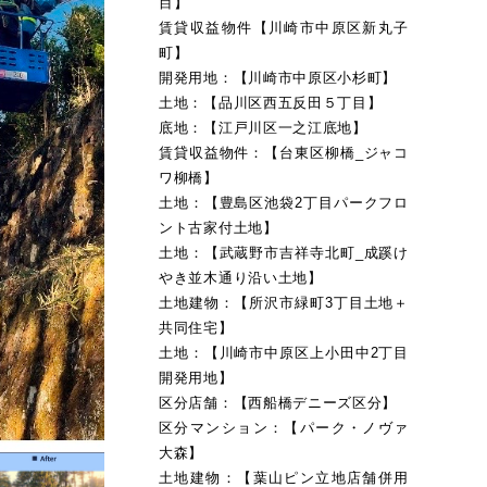
目】
賃貸収益物件【川崎市中原区新丸子
町】
開発用地：【川崎市中原区小杉町】
土地：【品川区西五反田５丁目】
底地：【江戸川区一之江底地】
賃貸収益物件：【台東区柳橋_ジャコ
ワ柳橋】
土地：【豊島区池袋2丁目パークフロ
ント古家付土地】
土地：【武蔵野市吉祥寺北町_成蹊け
やき並木通り沿い土地】
土地建物：【所沢市緑町3丁目土地＋
共同住宅】
土地：【川崎市中原区上小田中2丁目
開発用地】
区分店舗：【西船橋デニーズ区分】
区分マンション：【パーク・ノヴァ
大森】
土地建物：【葉山ピン立地店舗併用