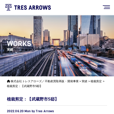
WORKS
実績
株式会社トレスアローズ／不動産買取再販・開発事業
>
実績
>
植栽剪定
>
植栽剪定：【武蔵野市S邸】
植栽剪定：【武蔵野市S邸】
2022.06.20 Mon by Tres Arrows