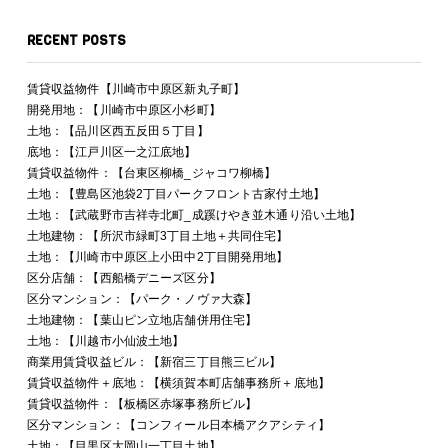
RECENT POSTS
賃貸収益物件【川崎市中原区新丸子町】
開発用地：【川崎市中原区小杉町】
土地：【品川区西五反田５丁目】
底地：【江戸川区一之江底地】
賃貸収益物件：【台東区柳橋_ジャコワ柳橋】
土地：【豊島区池袋2丁目パークフロント古家付土地】
土地：【武蔵野市吉祥寺北町_成蹊けやき並木通り沿い土地】
土地建物：【所沢市緑町3丁目土地＋共同住宅】
土地：【川崎市中原区上小田中2丁目開発用地】
区分店舗：【西船橋デニーズ区分】
区分マンション：【パーク・ノヴァ大森】
土地建物：【葉山ピン立地店舗併用住宅】
土地：【川越市小仙波土地】
商業用賃貸収益ビル：【新宿三丁目熊三ビル】
賃貸収益物件＋底地：【横須賀本町店舗事務所＋底地】
賃貸収益物件：【板橋区赤塚事務所ビル】
区分マンション：【コンフィール日本橋アクアシティ】
土地：【目黒区大岡山一丁目土地】