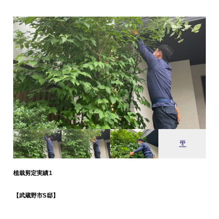
植栽剪定実績1
【武蔵野市S邸】