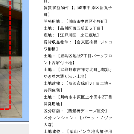
目】
賃貸収益物件【川崎市中原区新丸子
町】
開発用地：【川崎市中原区小杉町】
土地：【品川区西五反田５丁目】
底地：【江戸川区一之江底地】
賃貸収益物件：【台東区柳橋_ジャコ
ワ柳橋】
土地：【豊島区池袋2丁目パークフロ
ント古家付土地】
土地：【武蔵野市吉祥寺北町_成蹊け
やき並木通り沿い土地】
土地建物：【所沢市緑町3丁目土地＋
共同住宅】
土地：【川崎市中原区上小田中2丁目
開発用地】
区分店舗：【西船橋デニーズ区分】
区分マンション：【パーク・ノヴァ
大森】
土地建物：【葉山ピン立地店舗併用