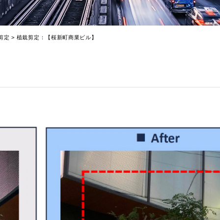
剪定
>
植栽剪定：【桜新町商業ビル】