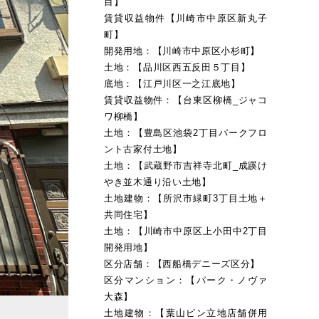
目】
賃貸収益物件【川崎市中原区新丸子
町】
開発用地：【川崎市中原区小杉町】
土地：【品川区西五反田５丁目】
底地：【江戸川区一之江底地】
賃貸収益物件：【台東区柳橋_ジャコ
ワ柳橋】
土地：【豊島区池袋2丁目パークフロ
ント古家付土地】
土地：【武蔵野市吉祥寺北町_成蹊け
やき並木通り沿い土地】
土地建物：【所沢市緑町3丁目土地＋
共同住宅】
土地：【川崎市中原区上小田中2丁目
開発用地】
区分店舗：【西船橋デニーズ区分】
区分マンション：【パーク・ノヴァ
大森】
土地建物：【葉山ピン立地店舗併用