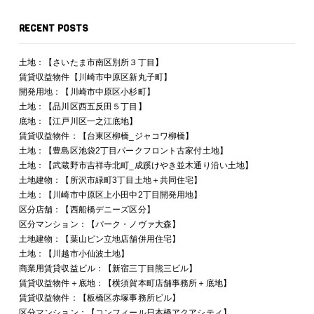
RECENT POSTS
土地：【さいたま市南区別所３丁目】
賃貸収益物件【川崎市中原区新丸子町】
開発用地：【川崎市中原区小杉町】
土地：【品川区西五反田５丁目】
底地：【江戸川区一之江底地】
賃貸収益物件：【台東区柳橋_ジャコワ柳橋】
土地：【豊島区池袋2丁目パークフロント古家付土地】
土地：【武蔵野市吉祥寺北町_成蹊けやき並木通り沿い土地】
土地建物：【所沢市緑町3丁目土地＋共同住宅】
土地：【川崎市中原区上小田中2丁目開発用地】
区分店舗：【西船橋デニーズ区分】
区分マンション：【パーク・ノヴァ大森】
土地建物：【葉山ピン立地店舗併用住宅】
土地：【川越市小仙波土地】
商業用賃貸収益ビル：【新宿三丁目熊三ビル】
賃貸収益物件＋底地：【横須賀本町店舗事務所＋底地】
賃貸収益物件：【板橋区赤塚事務所ビル】
区分マンション：【コンフィール日本橋アクアシティ】