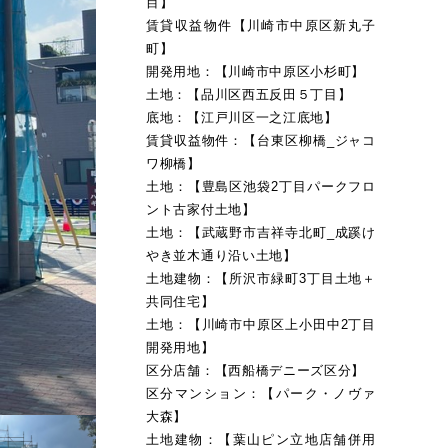
目】
賃貸収益物件【川崎市中原区新丸子
町】
開発用地：【川崎市中原区小杉町】
土地：【品川区西五反田５丁目】
底地：【江戸川区一之江底地】
賃貸収益物件：【台東区柳橋_ジャコ
ワ柳橋】
土地：【豊島区池袋2丁目パークフロ
ント古家付土地】
土地：【武蔵野市吉祥寺北町_成蹊け
やき並木通り沿い土地】
土地建物：【所沢市緑町3丁目土地＋
共同住宅】
土地：【川崎市中原区上小田中2丁目
開発用地】
区分店舗：【西船橋デニーズ区分】
区分マンション：【パーク・ノヴァ
大森】
土地建物：【葉山ピン立地店舗併用