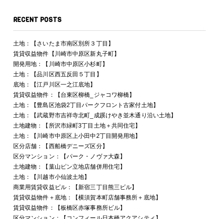
RECENT POSTS
土地：【さいたま市南区別所３丁目】
賃貸収益物件【川崎市中原区新丸子町】
開発用地：【川崎市中原区小杉町】
土地：【品川区西五反田５丁目】
底地：【江戸川区一之江底地】
賃貸収益物件：【台東区柳橋_ジャコワ柳橋】
土地：【豊島区池袋2丁目パークフロント古家付土地】
土地：【武蔵野市吉祥寺北町_成蹊けやき並木通り沿い土地】
土地建物：【所沢市緑町3丁目土地＋共同住宅】
土地：【川崎市中原区上小田中2丁目開発用地】
区分店舗：【西船橋デニーズ区分】
区分マンション：【パーク・ノヴァ大森】
土地建物：【葉山ピン立地店舗併用住宅】
土地：【川越市小仙波土地】
商業用賃貸収益ビル：【新宿三丁目熊三ビル】
賃貸収益物件＋底地：【横須賀本町店舗事務所＋底地】
賃貸収益物件：【板橋区赤塚事務所ビル】
区分マンション：【コンフィール日本橋アクアシティ】